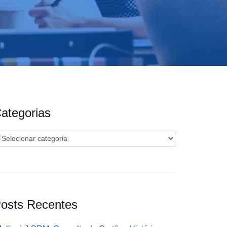
ategorias
ategorias
osts Recentes