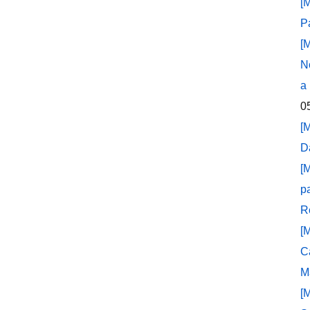
[
P
[
N
a
0
[
D
[
p
R
[
C
M
[