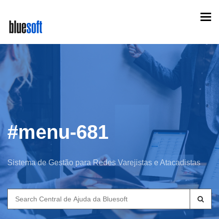
Skip
Togg
to
navi
main
content
#menu-681
Sistema de Gestão para Redes Varejistas e Atacadistas
Search
for: