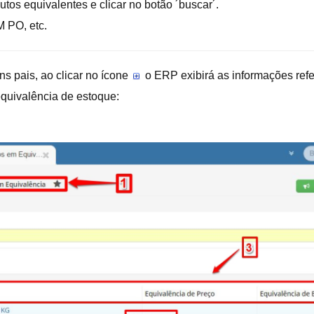
tos equivalentes e clicar no botão ´buscar´.
PO, etc.
ns pais, ao clicar no ícone
o ERP exibirá as informações refer
equivalência de estoque: