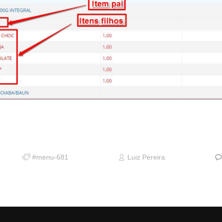
#menu-681
Luiz Pereira