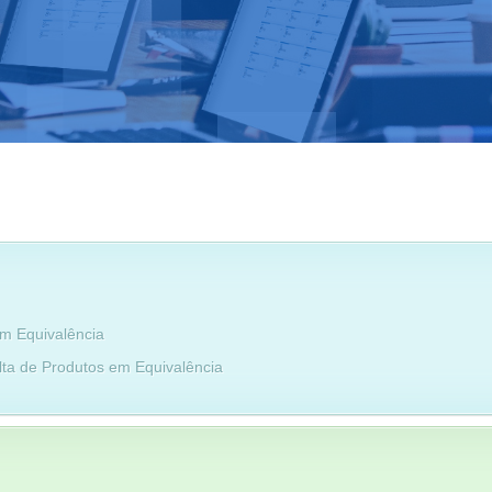
m Equivalência
lta de Produtos em Equivalência