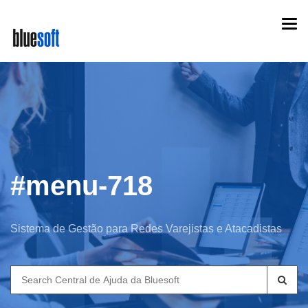
Skip
Togg
to
navi
main
content
#menu-718
Sistema de Gestão para Redes Varejistas e Atacadistas
Search
for: