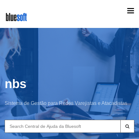
Skip
Togg
to
navi
main
content
nbs
Sistema de Gestão para Redes Varejistas e Atacadistas
Search
for: