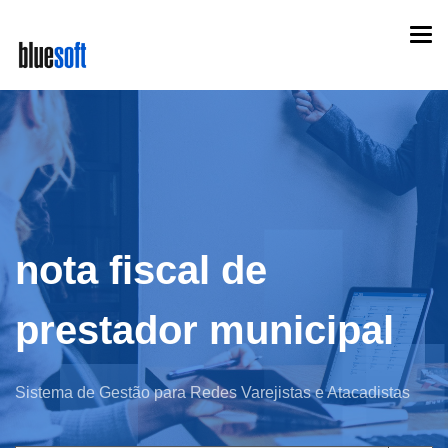
Skip
Togg
to
navi
main
content
nota fiscal de
prestador municipal
Sistema de Gestão para Redes Varejistas e Atacadistas