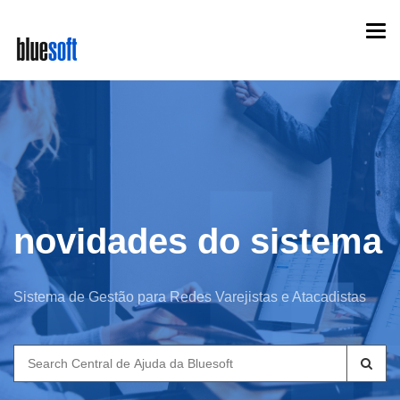
Skip
Togg
to
navi
main
content
novidades do sistema
Sistema de Gestão para Redes Varejistas e Atacadistas
Search
for: