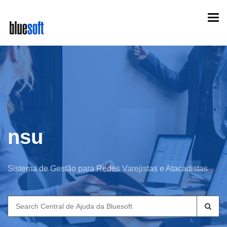
Skip
Togg
to
navi
main
content
nsu
Sistema de Gestão para Redes Varejistas e Atacadistas
Search
for: