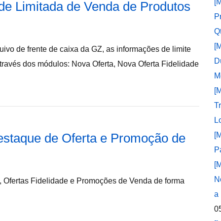
[
ade Limitada de Venda de Produtos
P
Q
[
uivo de frente de caixa da GZ, as informações de limite
D
través dos módulos: Nova Oferta, Nova Oferta Fidelidade
M
[
T
L
estaque de Oferta e Promoção de
[
P
[
N
as, Ofertas Fidelidade e Promoções de Venda de forma
a
0