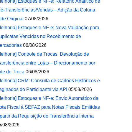
Melhoria] Estoques e NF-e: Relatório Analítico de
ré-Transferências/Vendas – Adição da Coluna
tde Original
07/08/2026
Melhoria] Estoques e NF-e: Nova Validação para
uplicatas Vencidas no Recebimento de
ercadorias
06/08/2026
Melhoria] Controle de Trocas: Devolução de
ransferência entre Lojas – Direcionamento por
ote de Troca
06/08/2026
Melhoria] CRM: Consulta de Cartões Históricos e
aginados do Participante via API
05/08/2026
Melhoria] Estoques e NF-e: Envio Automático da
ota Fiscal à SEFAZ para Notas Fiscais Emitidas
 partir da Requisição de Transferência Interna
5/08/2026