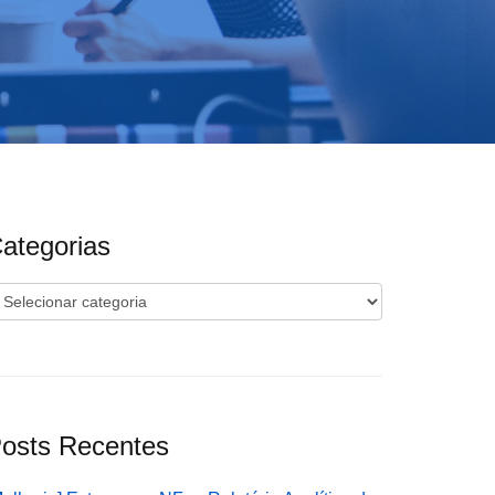
ategorias
ategorias
osts Recentes