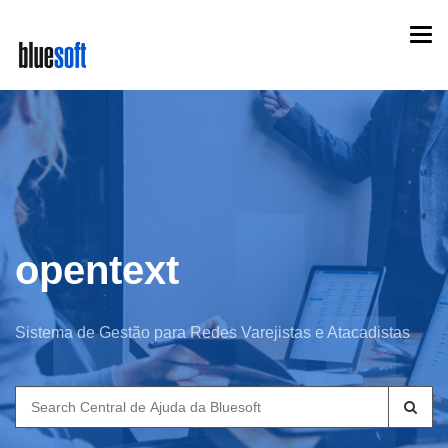
Skip
Togg
to
navi
main
content
opentext
Sistema de Gestão para Redes Varejistas e Atacadistas
Search
for: