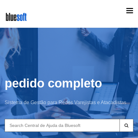
Skip
Togg
to
navi
main
content
pedido completo
Sistema de Gestão para Redes Varejistas e Atacadistas
Search
for: