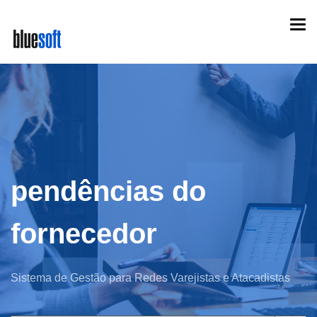
Skip
Togg
to
navi
main
content
pendências do
fornecedor
Sistema de Gestão para Redes Varejistas e Atacadistas