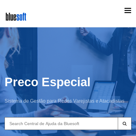
Skip
Togg
to
navi
main
content
Preco Especial
Sistema de Gestão para Redes Varejistas e Atacadistas
Search
for: