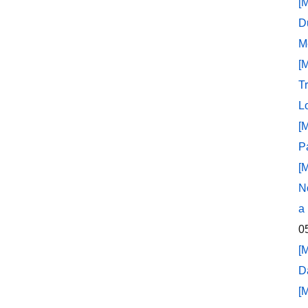
[
D
M
[
T
L
[
P
[
N
a
0
[
D
[