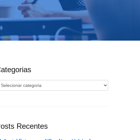
ategorias
ategorias
osts Recentes