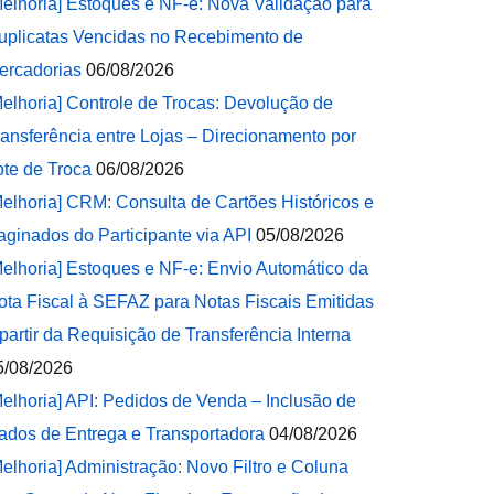
Melhoria] Estoques e NF-e: Nova Validação para
uplicatas Vencidas no Recebimento de
ercadorias
06/08/2026
Melhoria] Controle de Trocas: Devolução de
ransferência entre Lojas – Direcionamento por
ote de Troca
06/08/2026
Melhoria] CRM: Consulta de Cartões Históricos e
aginados do Participante via API
05/08/2026
Melhoria] Estoques e NF-e: Envio Automático da
ota Fiscal à SEFAZ para Notas Fiscais Emitidas
 partir da Requisição de Transferência Interna
5/08/2026
Melhoria] API: Pedidos de Venda – Inclusão de
ados de Entrega e Transportadora
04/08/2026
Melhoria] Administração: Novo Filtro e Coluna