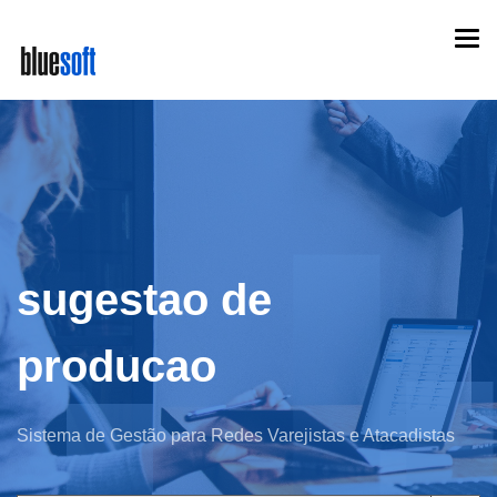
Skip
Togg
to
navi
main
content
sugestao de
producao
Sistema de Gestão para Redes Varejistas e Atacadistas