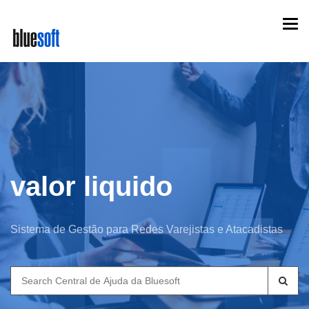
Skip
Togg
to
navi
main
content
valor liquido
Sistema de Gestão para Redes Varejistas e Atacadistas
Search
for: