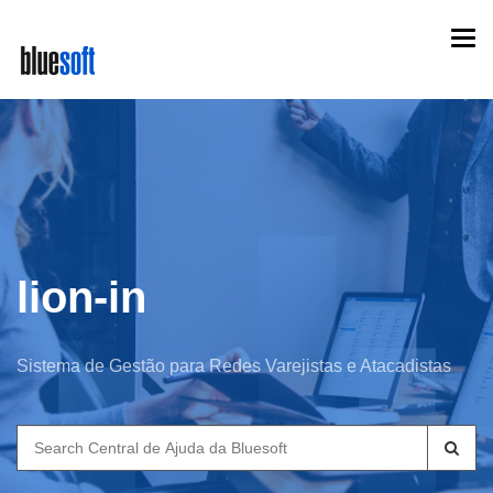
Skip
Togg
to
navi
main
content
lion-in
Sistema de Gestão para Redes Varejistas e Atacadistas
Search
for: