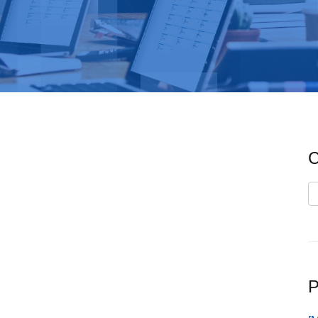
C
C
P