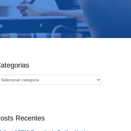
ategorias
ategorias
osts Recentes