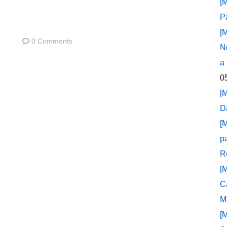
[
P
[
0 Comments
N
a
0
[
D
[
p
R
[
C
M
[