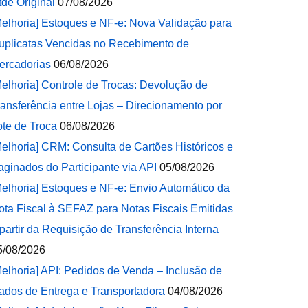
tde Original
07/08/2026
Melhoria] Estoques e NF-e: Nova Validação para
uplicatas Vencidas no Recebimento de
ercadorias
06/08/2026
Melhoria] Controle de Trocas: Devolução de
ransferência entre Lojas – Direcionamento por
ote de Troca
06/08/2026
Melhoria] CRM: Consulta de Cartões Históricos e
aginados do Participante via API
05/08/2026
Melhoria] Estoques e NF-e: Envio Automático da
ota Fiscal à SEFAZ para Notas Fiscais Emitidas
 partir da Requisição de Transferência Interna
5/08/2026
Melhoria] API: Pedidos de Venda – Inclusão de
ados de Entrega e Transportadora
04/08/2026