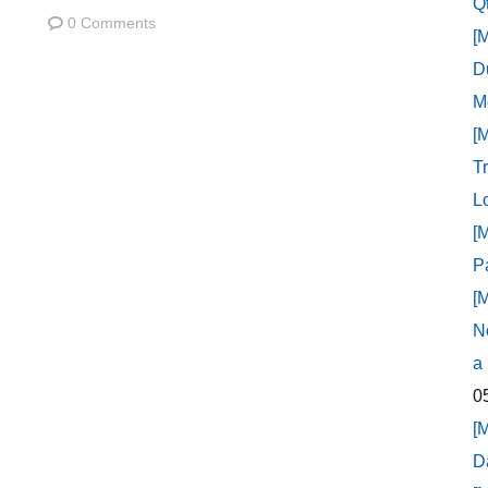
Q
0 Comments
[
D
M
[
T
L
[
P
[
N
a
0
[
D