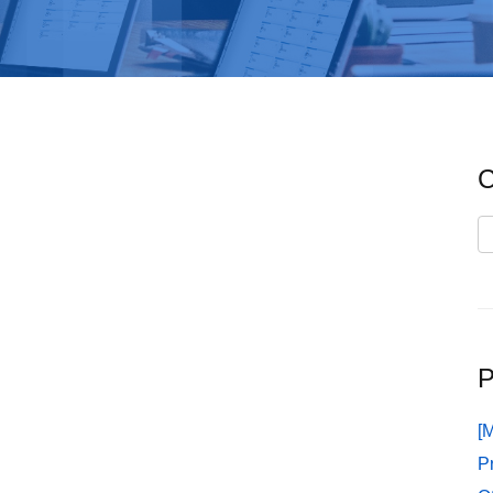
C
C
P
[
P