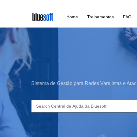
Skip
Home
Treinamentos
FAQ
to
main
content
Sistema de Gestão para Redes Varejistas e Atac
Search
for: