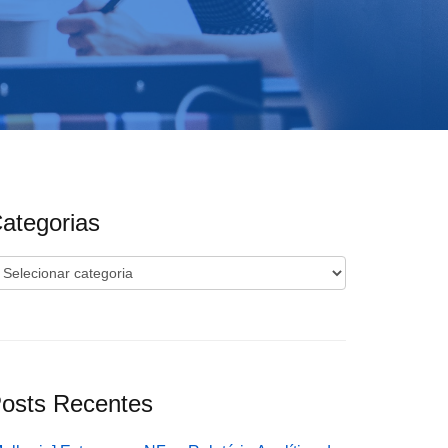
ategorias
ategorias
osts Recentes