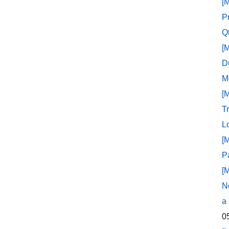
[
P
Q
[
D
M
[
T
L
[
P
[
N
a
0