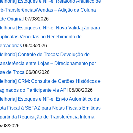
Melhoria] Estoques e NF-e: Relatório Analítico de
ré-Transferências/Vendas – Adição da Coluna
tde Original
07/08/2026
Melhoria] Estoques e NF-e: Nova Validação para
uplicatas Vencidas no Recebimento de
ercadorias
06/08/2026
Melhoria] Controle de Trocas: Devolução de
ransferência entre Lojas – Direcionamento por
ote de Troca
06/08/2026
Melhoria] CRM: Consulta de Cartões Históricos e
aginados do Participante via API
05/08/2026
Melhoria] Estoques e NF-e: Envio Automático da
ota Fiscal à SEFAZ para Notas Fiscais Emitidas
 partir da Requisição de Transferência Interna
5/08/2026