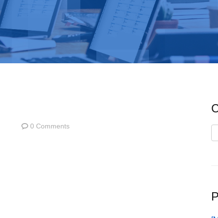
C
0 Comments
C
P