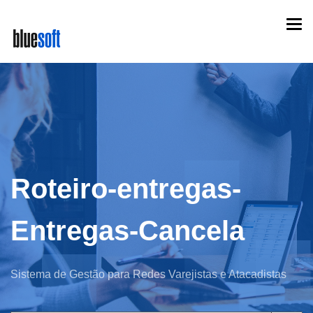
Skip
Togg
to
navi
main
content
Roteiro-entregas-
Entregas-Cancela
Sistema de Gestão para Redes Varejistas e Atacadistas