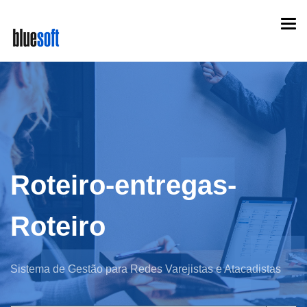
Skip
Togg
to
navi
main
content
Roteiro-entregas-
Roteiro
Sistema de Gestão para Redes Varejistas e Atacadistas