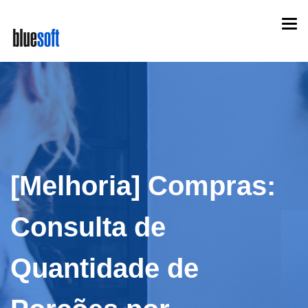
Skip
Togg
to
navi
main
content
[Melhoria] Compras:
Consulta de
Quantidade de