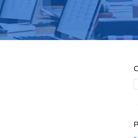
C
C
P