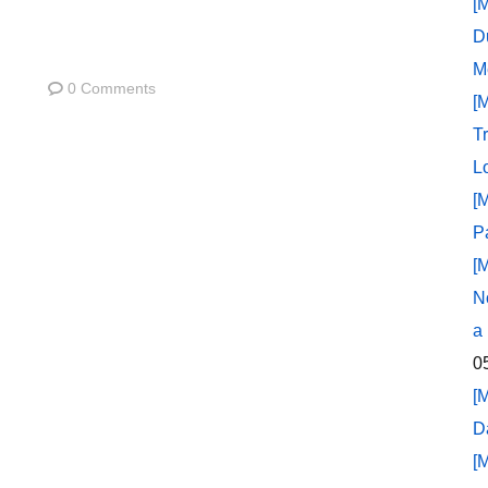
[
D
M
0 Comments
[
T
L
[
P
[
N
a
0
[
D
[