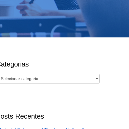
ategorias
ategorias
osts Recentes