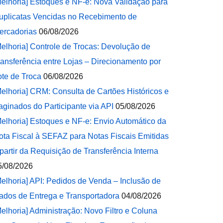
Melhoria] Estoques e NF-e: Nova Validação para
uplicatas Vencidas no Recebimento de
ercadorias
06/08/2026
Melhoria] Controle de Trocas: Devolução de
ransferência entre Lojas – Direcionamento por
ote de Troca
06/08/2026
Melhoria] CRM: Consulta de Cartões Históricos e
aginados do Participante via API
05/08/2026
Melhoria] Estoques e NF-e: Envio Automático da
ota Fiscal à SEFAZ para Notas Fiscais Emitidas
 partir da Requisição de Transferência Interna
5/08/2026
Melhoria] API: Pedidos de Venda – Inclusão de
ados de Entrega e Transportadora
04/08/2026
Melhoria] Administração: Novo Filtro e Coluna