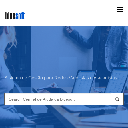
Skip
Togg
to
navi
main
content
Sistema de Gestão para Redes Varejistas e Atacadistas
Search
for: