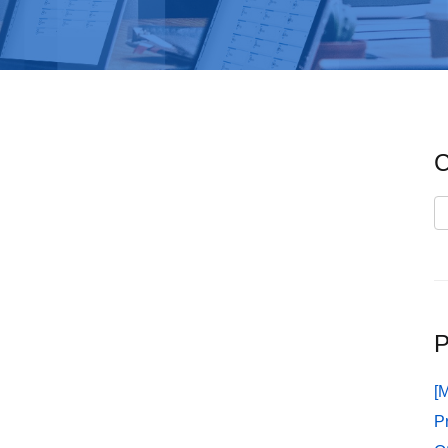
C
C
P
[
P