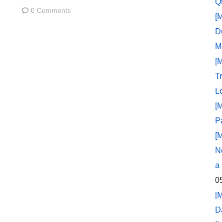
Q
0 Comments
[
D
M
[
T
L
[
P
[
N
a
0
[
D