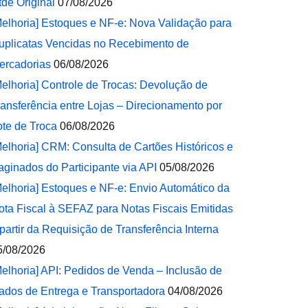
tde Original
07/08/2026
Melhoria] Estoques e NF-e: Nova Validação para
uplicatas Vencidas no Recebimento de
ercadorias
06/08/2026
Melhoria] Controle de Trocas: Devolução de
ransferência entre Lojas – Direcionamento por
ote de Troca
06/08/2026
Melhoria] CRM: Consulta de Cartões Históricos e
aginados do Participante via API
05/08/2026
Melhoria] Estoques e NF-e: Envio Automático da
ota Fiscal à SEFAZ para Notas Fiscais Emitidas
 partir da Requisição de Transferência Interna
5/08/2026
Melhoria] API: Pedidos de Venda – Inclusão de
ados de Entrega e Transportadora
04/08/2026