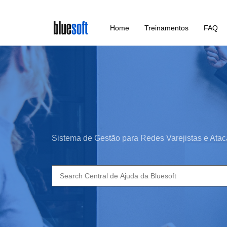
Skip
Home
Treinamentos
FAQ
to
main
content
Sistema de Gestão para Redes Varejistas e Atac
Search
for: