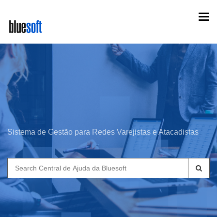
Skip
Togg
to
navi
main
content
Sistema de Gestão para Redes Varejistas e Atacadistas
Search
for: