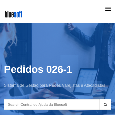
Skip
Togg
to
navi
main
content
Pedidos 026-1
Sistema de Gestão para Redes Varejistas e Atacadistas
Search
for: