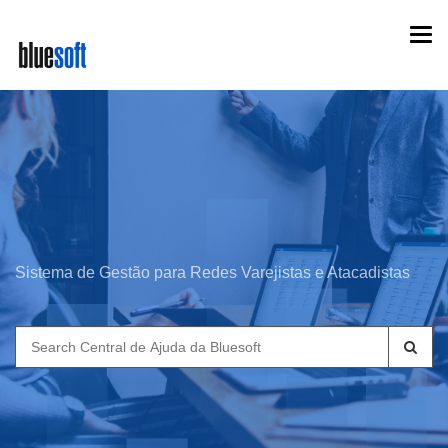
Skip
Togg
to
navi
main
content
Sistema de Gestão para Redes Varejistas e Atacadistas
Search
for: