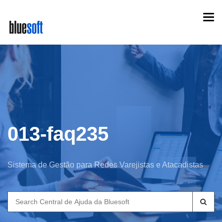
Skip
Togg
to
navi
main
content
013-faq235
Sistema de Gestão para Redes Varejistas e Atacadistas
Search
for: