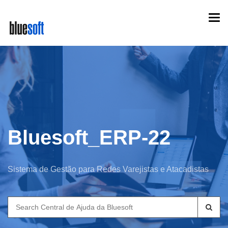
Skip
Togg
to
navi
main
content
Bluesoft_ERP-22
Sistema de Gestão para Redes Varejistas e Atacadistas
Search
for: