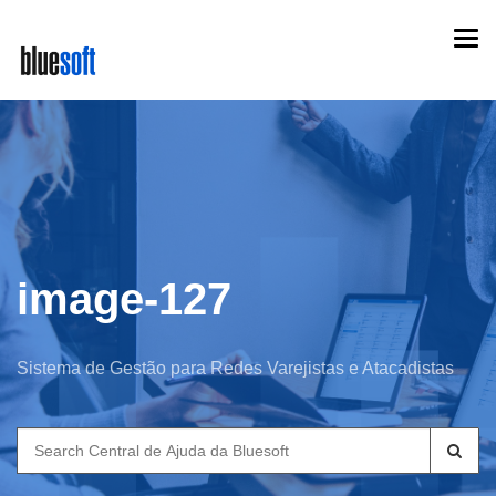
Skip
Togg
to
navi
main
content
image-127
Sistema de Gestão para Redes Varejistas e Atacadistas
Search
for: