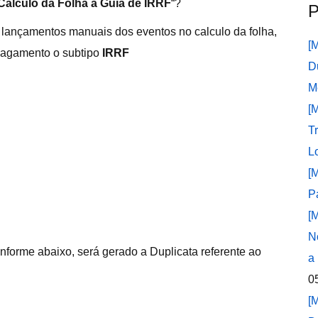
Cálculo da Folha a Guia de IRRF
“?
P
s lançamentos manuais dos eventos no calculo da folha,
[
 pagamento o subtipo
IRRF
D
M
[
T
L
[
P
[
N
onforme abaixo, será gerado a Duplicata referente ao
a
0
[