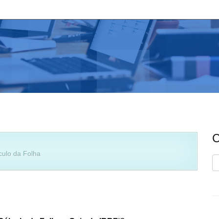
C
ulo da Folha
C