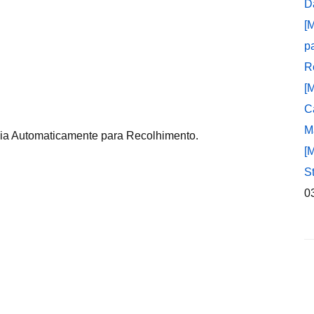
D
[
p
R
[
C
M
uia Automaticamente para Recolhimento.
[
S
0