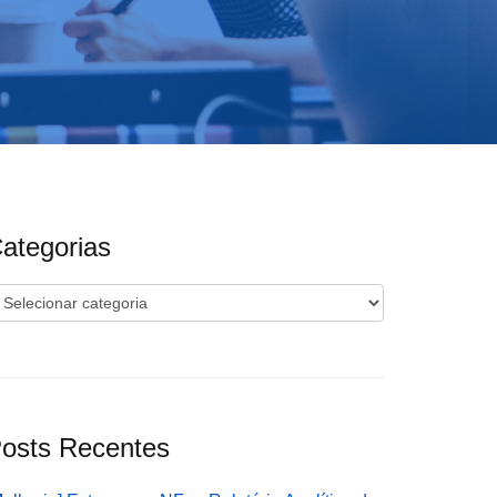
ategorias
ategorias
osts Recentes