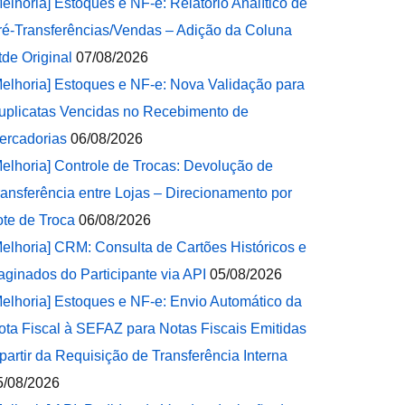
Melhoria] Estoques e NF-e: Relatório Analítico de
ré-Transferências/Vendas – Adição da Coluna
tde Original
07/08/2026
Melhoria] Estoques e NF-e: Nova Validação para
uplicatas Vencidas no Recebimento de
ercadorias
06/08/2026
Melhoria] Controle de Trocas: Devolução de
ransferência entre Lojas – Direcionamento por
ote de Troca
06/08/2026
Melhoria] CRM: Consulta de Cartões Históricos e
aginados do Participante via API
05/08/2026
Melhoria] Estoques e NF-e: Envio Automático da
ota Fiscal à SEFAZ para Notas Fiscais Emitidas
 partir da Requisição de Transferência Interna
5/08/2026