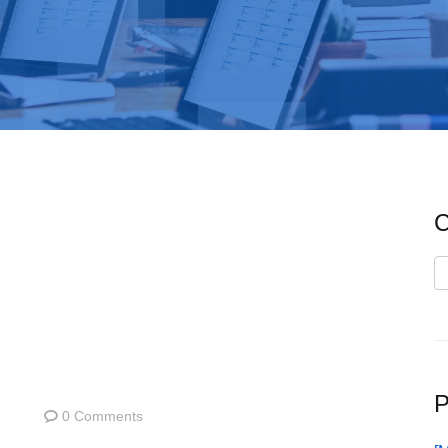
C
C
P
0 Comments