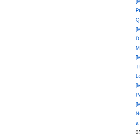
[
P
Q
[
D
M
[
T
L
[
P
[
N
a
0