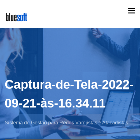
Skip
Togg
to
navi
main
content
Captura-de-Tela-2022-
09-21-às-16.34.11
Sistema de Gestão para Redes Varejistas e Atacadistas