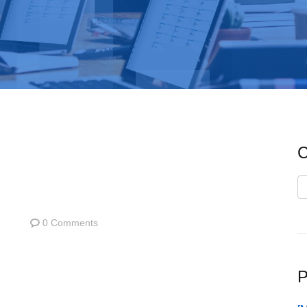
C
C
0 Comments
P