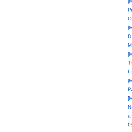
[
P
Q
[
D
M
[
T
L
[
P
[
N
a
0