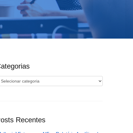
ategorias
ategorias
osts Recentes