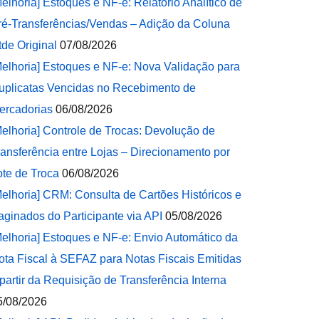
Melhoria] Estoques e NF-e: Relatório Analítico de
ré-Transferências/Vendas – Adição da Coluna
tde Original
07/08/2026
Melhoria] Estoques e NF-e: Nova Validação para
uplicatas Vencidas no Recebimento de
ercadorias
06/08/2026
Melhoria] Controle de Trocas: Devolução de
ransferência entre Lojas – Direcionamento por
ote de Troca
06/08/2026
Melhoria] CRM: Consulta de Cartões Históricos e
aginados do Participante via API
05/08/2026
Melhoria] Estoques e NF-e: Envio Automático da
ota Fiscal à SEFAZ para Notas Fiscais Emitidas
 partir da Requisição de Transferência Interna
5/08/2026