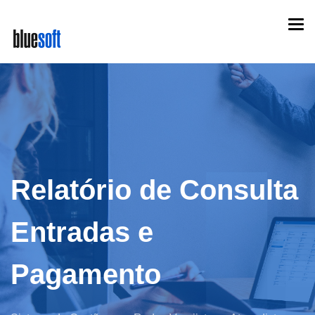
Skip
Togg
to
navi
main
content
Relatório de Consulta
Entradas e
Pagamento