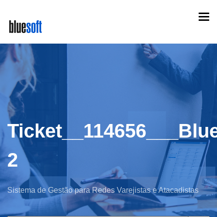
Skip
Togg
to
navi
main
content
Ticket__114656___Blue
2
Sistema de Gestão para Redes Varejistas e Atacadistas