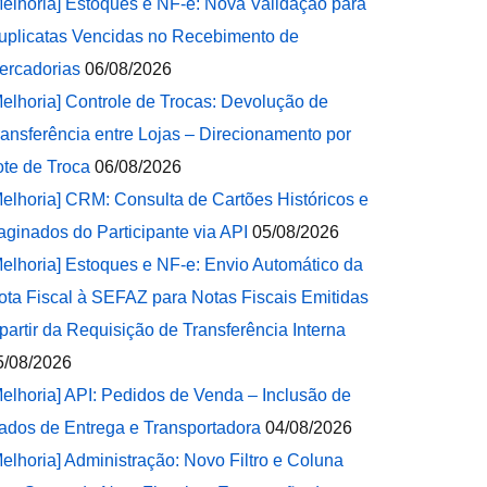
Melhoria] Estoques e NF-e: Nova Validação para
uplicatas Vencidas no Recebimento de
ercadorias
06/08/2026
Melhoria] Controle de Trocas: Devolução de
ransferência entre Lojas – Direcionamento por
ote de Troca
06/08/2026
Melhoria] CRM: Consulta de Cartões Históricos e
aginados do Participante via API
05/08/2026
Melhoria] Estoques e NF-e: Envio Automático da
ota Fiscal à SEFAZ para Notas Fiscais Emitidas
 partir da Requisição de Transferência Interna
5/08/2026
Melhoria] API: Pedidos de Venda – Inclusão de
ados de Entrega e Transportadora
04/08/2026
Melhoria] Administração: Novo Filtro e Coluna