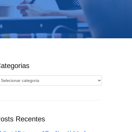
ategorias
ategorias
osts Recentes