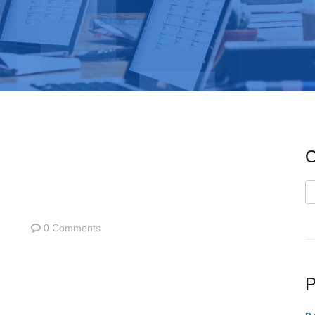
C
C
0 Comments
P