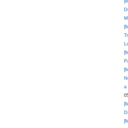
[
D
M
[
T
L
[
P
[
N
a
0
[
D
[