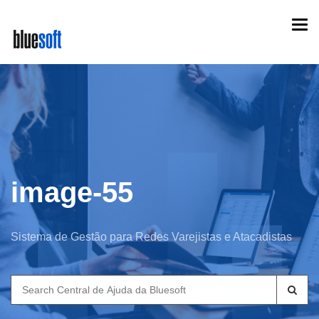
Skip
Togg
to
navi
main
content
image-55
Sistema de Gestão para Redes Varejistas e Atacadistas
Search
for: