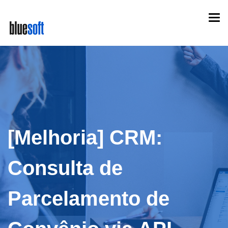
Skip
Togg
to
navi
main
content
[Melhoria] CRM:
Consulta de
Parcelamento de