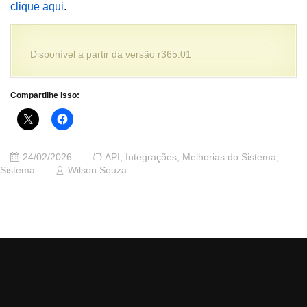
clique aqui
.
Disponível a partir da versão r365.01
Compartilhe isso:
24/02/2026
API
,
Integrações
,
Melhorias do Sistema
,
Sistema
Wilson Souza