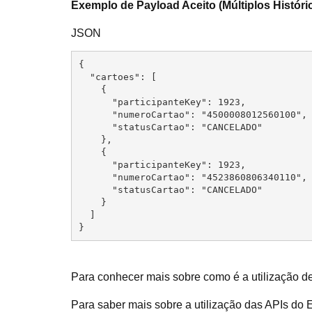
Exemplo de Payload Aceito (Múltiplos Históri
JSON
{

  "cartoes": [

    {

      "participanteKey": 1923,

      "numeroCartao": "4500008012560100",

      "statusCartao": "CANCELADO"

    },

    {

      "participanteKey": 1923,

      "numeroCartao": "4523860806340110",

      "statusCartao": "CANCELADO"

    }

  ]

}
Para conhecer mais sobre como é a utilização d
Para saber mais sobre a utilização das APIs do