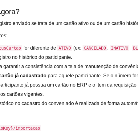
Agora?
egistro enviado se trata de um cartão ativo ou de um cartão his
zes:
for diferente de
(ex:
,
,
tusCartao
ATIVO
CANCELADO
INATIVO
BL
stro no histórico do participante.
 garantir a consistência com a tela de manutenção de convênio
cartão já cadastrado
para aquele participante. Se o número for 
articipante já possua um cartão no ERP e o item da requisição
os cartões vigentes.
tórico no cadastro do conveniado é realizada de forma automát
ioKey}/importacao