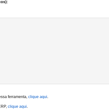
cos):
essa ferramenta,
clique aqui
.
 ERP,
clique aqui
.