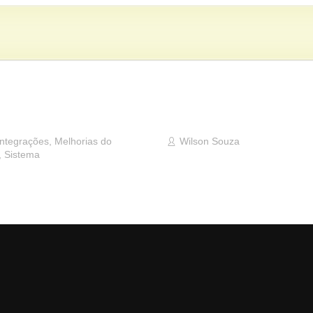
Integrações
,
Melhorias do
Wilson Souza
,
Sistema