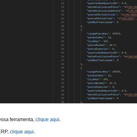
essa ferramenta,
clique
aqui
.
 ERP,
clique aqui
.