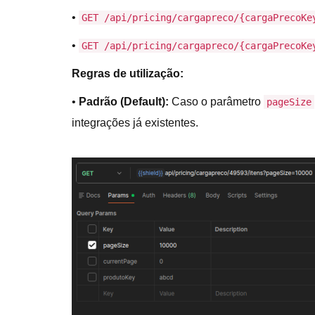
•
GET /api/pricing/cargapreco/{cargaPrecoKe
•
GET /api/pricing/cargapreco/{cargaPrecoKe
Regras de utilização:
•
Padrão (Default):
Caso o parâmetro
pageSize
integrações já existentes.