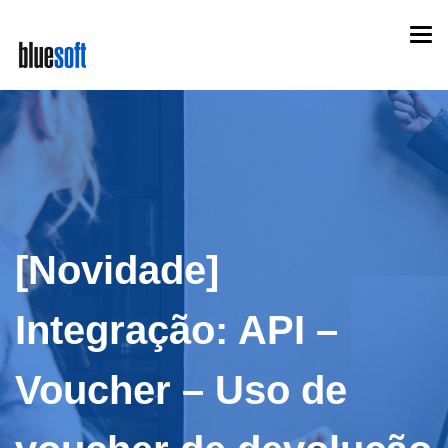
Skip
Togg
to
navi
main
content
[Novidade]
Integração: API –
Voucher – Uso de