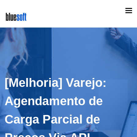
Skip
Togg
to
navi
main
content
[Melhoria] Varejo:
Agendamento de
Carga Parcial de