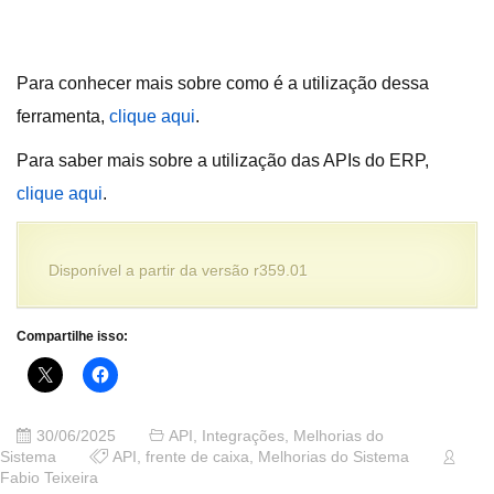
Para conhecer mais sobre como é a utilização dessa
ferramenta,
clique aqui
.
Para saber mais sobre a utilização das APIs do ERP,
clique aqui
.
Disponível a partir da versão r359.01
Compartilhe isso:
30/06/2025
API
,
Integrações
,
Melhorias do
Sistema
API
,
frente de caixa
,
Melhorias do Sistema
Fabio Teixeira