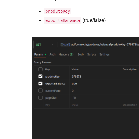
produtoKey
(true/false)
exportaBalanca