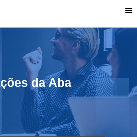
Togg
navi
ações da Aba