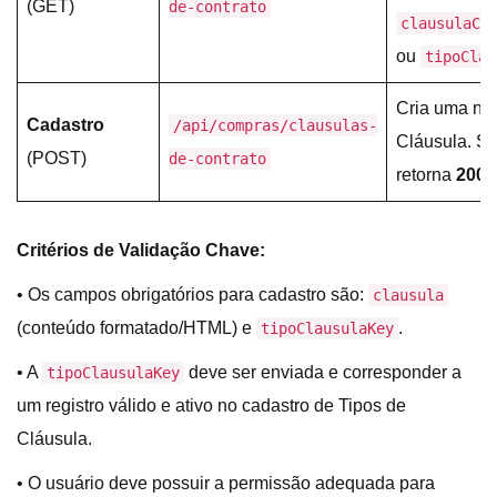
(GET)
de-contrato
clausulaCo
ou
tipoClau
Cria uma no
Cadastro
/api/compras/clausulas-
Cláusula. S
(POST)
de-contrato
retorna
200 
Critérios de Validação Chave:
• Os campos obrigatórios para cadastro são:
clausula
(conteúdo formatado/HTML) e
.
tipoClausulaKey
• A
deve ser enviada e corresponder a
tipoClausulaKey
um registro válido e ativo no cadastro de Tipos de
Cláusula.
• O usuário deve possuir a permissão adequada para