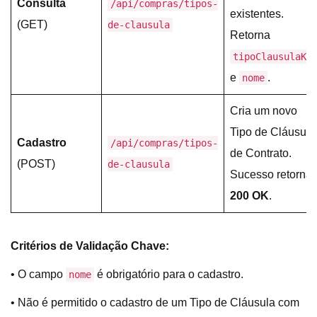
Consulta
/api/compras/tipos-
existentes.
(GET)
de-clausula
Retorna
tipoClausulaKe
e
.
nome
Cria um novo
Tipo de Cláusula
Cadastro
/api/compras/tipos-
de Contrato.
(POST)
de-clausula
Sucesso retorna
200 OK
.
Critérios de Validação Chave:
• O campo
é obrigatório para o cadastro.
nome
• Não é permitido o cadastro de um Tipo de Cláusula com