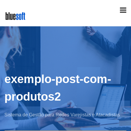
Skip
Togg
to
navi
main
content
exemplo-post-com-
produtos2
Sistema de Gestão para Redes Varejistas e Atacadistas