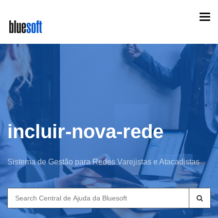
Skip
Togg
to
navi
main
content
incluir-nova-rede
Sistema de Gestão para Redes Varejistas e Atacadistas
Search
for: