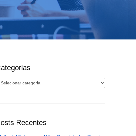
ategorias
ategorias
osts Recentes