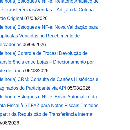
Melhoria] Estoques e NF-e: Relatório Analítico de
ré-Transferências/Vendas – Adição da Coluna
tde Original
07/08/2026
Melhoria] Estoques e NF-e: Nova Validação para
uplicatas Vencidas no Recebimento de
ercadorias
06/08/2026
Melhoria] Controle de Trocas: Devolução de
ransferência entre Lojas – Direcionamento por
ote de Troca
06/08/2026
Melhoria] CRM: Consulta de Cartões Históricos e
aginados do Participante via API
05/08/2026
Melhoria] Estoques e NF-e: Envio Automático da
ota Fiscal à SEFAZ para Notas Fiscais Emitidas
 partir da Requisição de Transferência Interna
5/08/2026