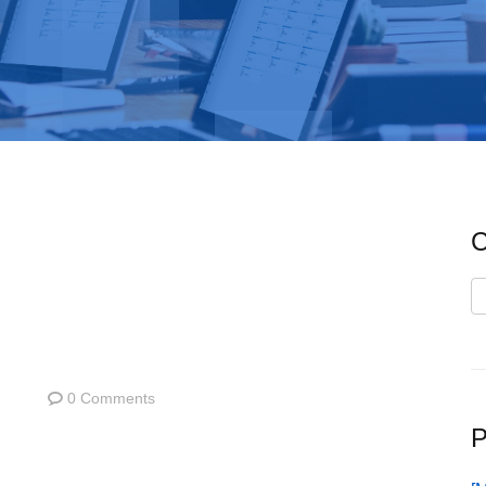
C
C
0 Comments
P