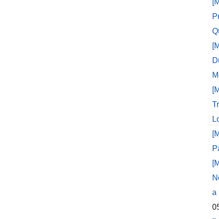
[
P
Q
[
D
M
[
T
L
[
P
[
N
a
0